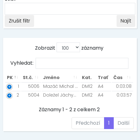
Zrušit filtr
Najít
Zobrazit
záznamy
Vyhledat:
PK
St.č.
Jméno
Kat.
Trať
Čas
1
5006
Mazáč Michal [Ammazying team]
DM12
A4
0:03:08
2
5004
Doležel Jáchym [SK Ostraváček]
DM12
A4
0:03:57
Záznamy 1 - 2 z celkem 2
Předchozí
1
Další