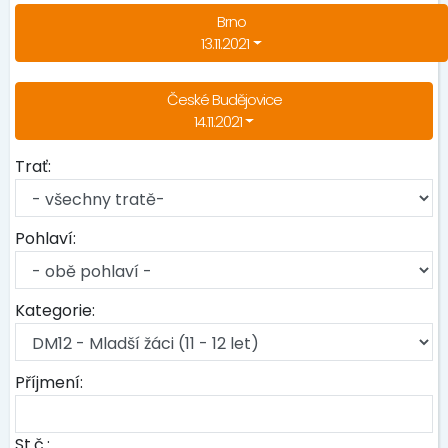
Brno
13.11.2021
České Budějovice
14.11.2021
Trať:
Pohlaví:
Kategorie:
Příjmení:
St.č.: