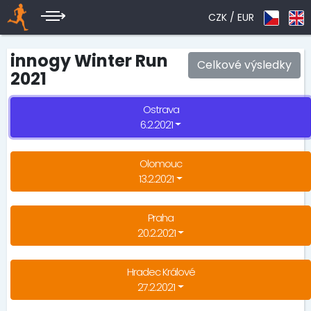
CZK /
EUR
innogy Winter Run
Celkové výsledky
2021
Ostrava
6.2.2021
Olomouc
13.2.2021
Praha
20.2.2021
Hradec Králové
27.2.2021