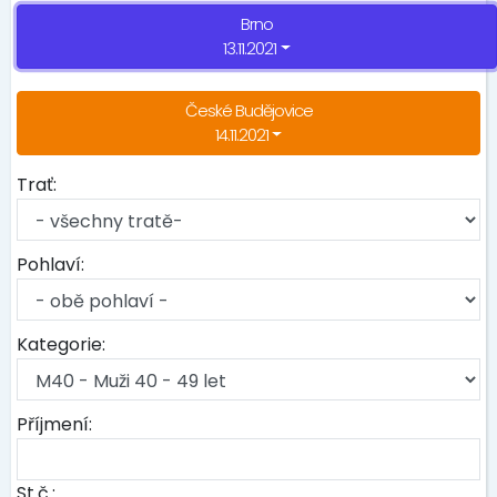
Brno
13.11.2021
České Budějovice
14.11.2021
Trať:
Pohlaví:
Kategorie:
Příjmení:
St.č.: