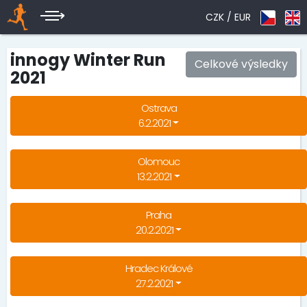
CZK /
EUR
innogy Winter Run
Celkové výsledky
2021
Ostrava
6.2.2021
Olomouc
13.2.2021
Praha
20.2.2021
Hradec Králové
27.2.2021