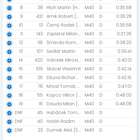
8
38
Hloh Martin [Hodor]
M40
D
0:35:58
9
421
Amik Robert [ABND Racing team]
M40
D
0:36:28
10
13
Černý Radek [Spartans Vyškov, Orel Vyškov]
M40
D
0:36:58
11
143
Zapletal Milan [Kabrňáci ]
M40
D
0:37:36
12
116
Šmerda Roman
M40
D
0:38:20
13
107
Sedlář Martin
M40
D
0:39:41
14
420
Valošek Miroslav [MK Seitl Ostrava]
M40
D
0:40:31
15
109
Skácel Vlastimil
M40
D
0:42:14
16
25
Džuna Richard [STG Břeclav]
M40
D
0:42:15
17
78
Mísař Tomáš [RegioRun Havířov]
M40
D
0:47:01
18
55
Kopco Viktor [innogy]
M40
D
0:48:03
19
16
Dauda Milan [Táborníci pod Lupou]
M40
D
0:48:08
DNF
45
Hubáček Tomáš [Run magazine team]
M40
D
DNF
40
Holáň Radim
M40
D
DNF
23
Dumek Aleš [Šachy Zastávka]
M40
D