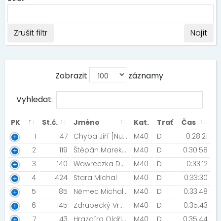
Zrušit filtr
Najít
Zobrazit
záznamy
Vyhledat:
PK
St.č.
Jméno
Kat.
Trať
Čas
1
47
Chyba Jiří [Nutrend Specialized]
M40
D
0:28:21
2
119
Štěpán Marek [TJ Sokol Týn nad Bečvou]
M40
D
0:30:58
3
140
Wawreczka David [TJ Jakl Karvina ]
M40
D
0:33:12
4
424
Stara Michal
M40
D
0:33:30
5
85
Němec Michal [Vepřová]
M40
D
0:33:48
6
145
Zdrubecký Vratislav [Night Run Team]
M40
D
0:35:43
7
43
Hrazdíra Oldřich [Running zone Brno]
M40
D
0:35:44