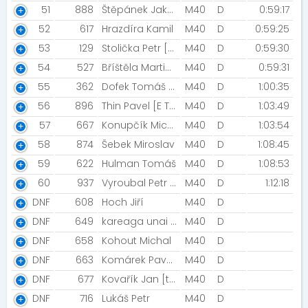
51
888
Štěpánek Jakub
M40
D
0:59:17
52
617
Hrazdíra Kamil
M40
D
0:59:25
53
129
Stolička Petr [Liga 100]
M40
D
0:59:30
54
527
Bříštěla Martin [M2M]
M40
D
0:59:31
55
362
Dofek Tomáš [Rychlíci]
M40
D
1:00:35
56
896
Thin Pavel [E T M]
M40
D
1:03:49
57
667
Konupčík Michael
M40
D
1:03:54
58
874
Šebek Miroslav
M40
D
1:08:45
59
622
Hulman Tomáš
M40
D
1:08:53
60
937
Vyroubal Petr [ATK Bělecký mlýn]
M40
D
1:12:18
DNF
608
Hoch Jiří
M40
D
DNF
649
kareaga unai [Gernika]
M40
D
DNF
658
Kohout Michal
M40
D
DNF
663
Komárek Pavel [NN2020]
M40
D
DNF
677
Kovařík Jan [trauma]
M40
D
DNF
716
Lukáš Petr
M40
D