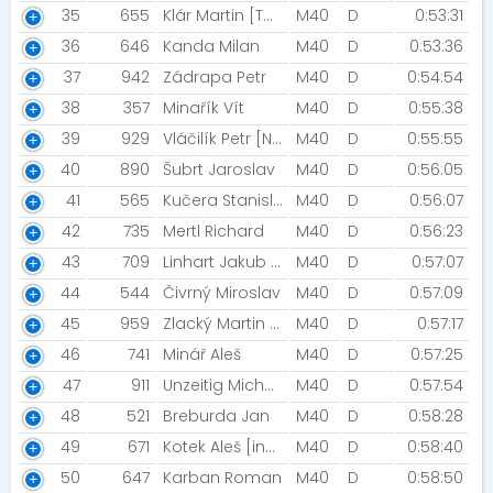
35
655
Klár Martin [TDK - PWR]
M40
D
0:53:31
36
646
Kanda Milan
M40
D
0:53:36
37
942
Zádrapa Petr
M40
D
0:54:54
38
357
Minařík Vít
M40
D
0:55:38
39
929
Vláčilík Petr [Niva99]
M40
D
0:55:55
40
890
Šubrt Jaroslav
M40
D
0:56:05
41
565
Kučera Stanislav [Kadluby Run]
M40
D
0:56:07
42
735
Mertl Richard
M40
D
0:56:23
43
709
Linhart Jakub [Colliery CrossFit Olomouc]
M40
D
0:57:07
44
544
Čivrný Miroslav
M40
D
0:57:09
45
959
Zlacký Martin [Marťas ]
M40
D
0:57:17
46
741
Minář Aleš
M40
D
0:57:25
47
911
Unzeitig Michal [Turbošneci Třebčín]
M40
D
0:57:54
48
521
Breburda Jan
M40
D
0:58:28
49
671
Kotek Aleš [innogy]
M40
D
0:58:40
50
647
Karban Roman
M40
D
0:58:50