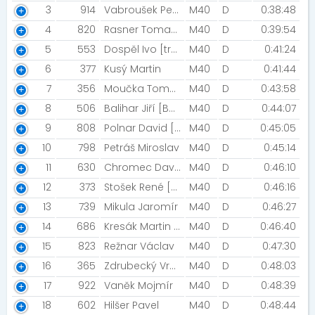
3
914
Vabroušek Petr [Titan Trilife Zlín]
M40
D
0:38:48
4
820
Rasner Tomas [TrisK Olomouc]
M40
D
0:39:54
5
553
Dospěl Ivo [trauma]
M40
D
0:41:24
6
377
Kusý Martin
M40
D
0:41:44
7
356
Moučka Tomáš [STG Vyškov]
M40
D
0:43:58
8
506
Balihar Jiří [Balini FSC]
M40
D
0:44:07
9
808
Polnar David [Feldmanns]
M40
D
0:45:05
10
798
Petráš Miroslav
M40
D
0:45:14
11
630
Chromec David [SDH Únanov]
M40
D
0:46:10
12
373
Stošek René [Hlučín]
M40
D
0:46:16
13
739
Mikula Jaromír
M40
D
0:46:27
14
686
Kresák Martin [Stupava]
M40
D
0:46:40
15
823
Režnar Václav
M40
D
0:47:30
16
365
Zdrubecký Vratislav [Night Run Team]
M40
D
0:48:03
17
922
Vaněk Mojmír
M40
D
0:48:39
18
602
Hilšer Pavel
M40
D
0:48:44