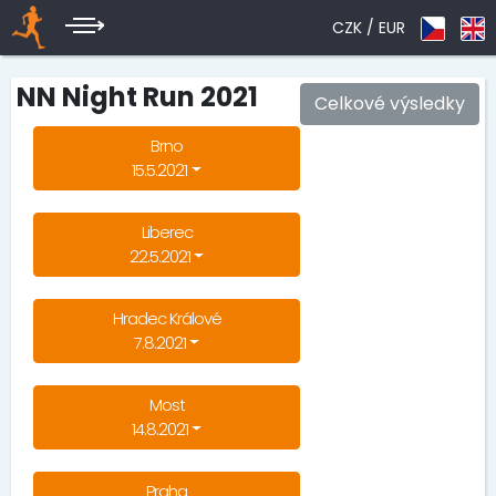
CZK /
EUR
NN Night Run 2021
Celkové výsledky
Brno
15.5.2021
Liberec
22.5.2021
Hradec Králové
7.8.2021
Most
14.8.2021
Praha