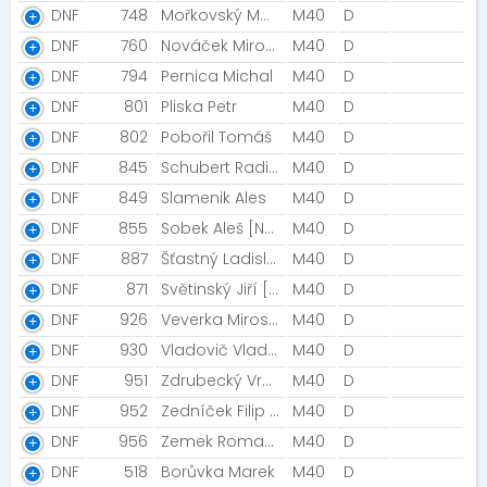
DNF
748
Mořkovský Martin
M40
D
DNF
760
Nováček Miroslav [innogy]
M40
D
DNF
794
Pernica Michal
M40
D
DNF
801
Pliska Petr
M40
D
DNF
802
Pobořil Tomáš
M40
D
DNF
845
Schubert Radim
M40
D
DNF
849
Slamenik Ales
M40
D
DNF
855
Sobek Aleš [NN2020]
M40
D
DNF
887
Šťastný Ladislav
M40
D
DNF
871
Světinský Jiří [TJ Spartak Hluk]
M40
D
DNF
926
Veverka Miroslav [Veverky]
M40
D
DNF
930
Vladovič Vladimír [trauma]
M40
D
DNF
951
Zdrubecký Vratislav [Night Run Team]
M40
D
DNF
952
Zedníček Filip [SDE]
M40
D
DNF
956
Zemek Roman [Zemáčci]
M40
D
DNF
518
Borůvka Marek
M40
D