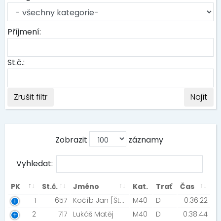
Příjmení:
St.č.:
Zrušit filtr
Najít
Zobrazit
záznamy
Vyhledat:
PK
St.č.
Jméno
Kat.
Trať
Čas
1
657
Kočíb Jan [Štefko Running Team]
M40
D
0:36:22
2
717
Lukáš Matěj
M40
D
0:38:44