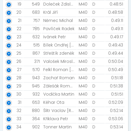
19
549
Doleček Zdislav [NTMC Fakultní nemocnice]
M40
D
0:48:51
20
683
Král Jiří
M40
D
0:48:58
21
757
Němec Michal
M40
D
0:49:11
22
785
Pavlíček Radek
M40
D
0:49:11
23
632
Ivánek Petr
M40
D
0:49:17
24
515
Bílek Ondřej [Futures Contproduct s.r.o]
M40
D
0:49:43
25
867
Střeštík zdeněk
M40
D
0:49:44
26
371
Valošek Miroslav [MK Seitl Ostrava]
M40
D
0:50:04
27
570
Felkl Roman [Forever Young]
M40
D
0:50:49
28
943
Zachař Roman
M40
D
0:51:18
29
945
Zálešák Roman
M40
D
0:51:38
30
932
Vodička Martin
M40
D
0:51:51
31
653
Kéhar Ota
M40
D
0:52:09
32
880
Šlitr Vaclav [Run77]
M40
D
0:52:14
33
364
Křiklava Petr
M40
D
0:53:06
34
902
Tonner Martin
M40
D
0:53:14