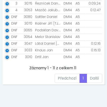
3
3076
Řezníček Daniel [Moravský Beroun ]
DM14
A5
0:09:24
4
3053
Mazáč Jakub [Ammazying team]
DM14
A5
0:12:47
DNF
3080
Sattler Daniel
DM14
A5
DNF
3070
Rašner Jiří [TJ Šumperk]
DM14
A5
DNF
3065
Podsklan David
DM14
A5
DNF
3054
Melcr Stanislav
DM14
A5
DNF
3047
Látal Daniel [SDH Krasice]
DM14
A5
0:12:16
DNF
3033
Knaus Jan
DM14
A5
0:15:13
DNF
3010
Drtil Jan
DM14
A5
Záznamy 1 - 11 z celkem 11
Předchozí
1
Další