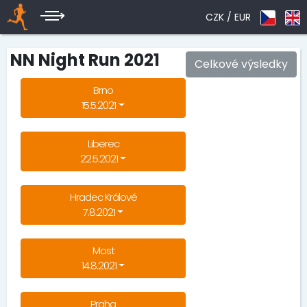
CZK /
EUR
NN Night Run 2021
Celkové výsledky
Brno
15.5.2021
Liberec
22.5.2021
Hradec Králové
7.8.2021
Most
14.8.2021
Praha