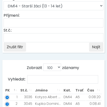
Příjmení:
St.č.:
Zrušit filtr
Najít
Zobrazit
záznamy
Vyhledat:
PK
St.č.
Jméno
Kat.
Trať
Čas
1
3036
Kotyza Albert [AK Olomouc]
DM14
A5
0:08:20
2
3045
Kupka Dominik [Night Run Team]
DM14
A5
0:08:41