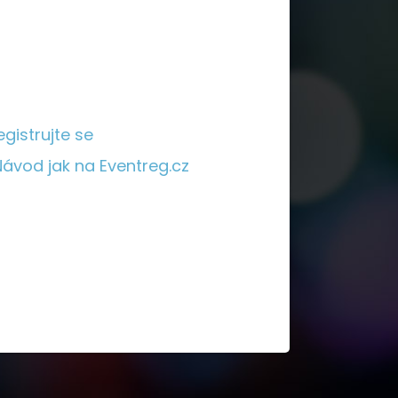
egistrujte se
Návod jak na Eventreg.cz