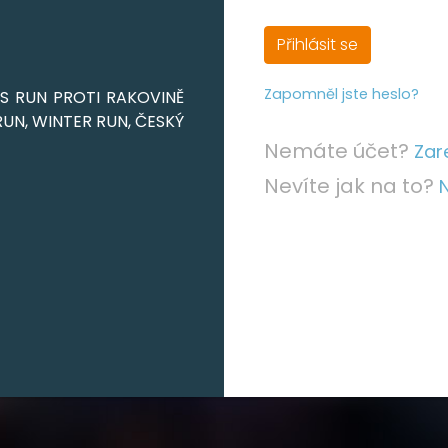
Přihlásit se
Zapomněl jste heslo?
IS RUN PROTI RAKOVINĚ
UN, WINTER RUN, ČESKÝ
Nemáte účet?
Zar
Nevíte jak na to?