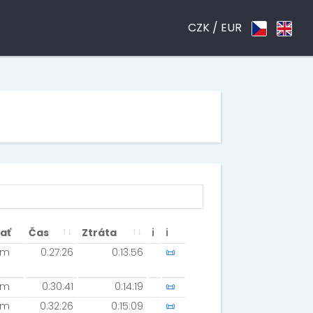
CZK /
EUR
ať
Čas
Ztráta
ℹ
ℹ
km
0:27:26
0:13:56
📜
km
0:30:41
0:14:19
📜
km
0:32:26
0:15:09
📜