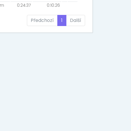
km
0:24:37
0:10:26
Předchozí
1
Další