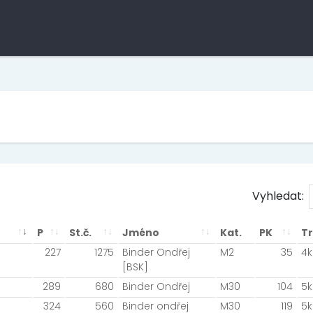
Vyhledat:
P
St.č.
Jméno
Kat.
PK
Tr
227
1275
Binder Ondřej
M2
35
4
[BSK]
289
680
Binder Ondřej
M30
104
5
324
560
Binder ondřej
M30
119
5