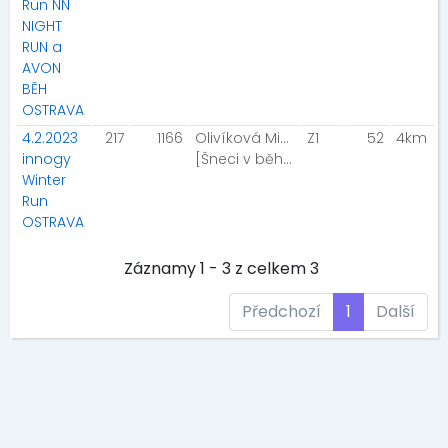
Run NN
NIGHT
RUN a
AVON
BĚH
OSTRAVA
4.2.2023
217
1166
Olivíková Michaela
Z1
52
4km
innogy
[Šneci v běhu]
Winter
Run
OSTRAVA
Záznamy 1 - 3 z celkem 3
Předchozí
1
Další