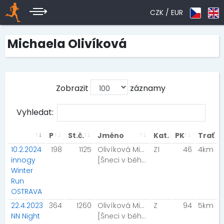
CZK /
EUR
Michaela Olivíková
Zobrazit
záznamy
Vyhledat:
P
St.č.
Jméno
Kat.
PK
Trať
10.2.2024
198
1125
Olivíková Michaela
Z1
46
4km
innogy
[Šneci v běhu]
Winter
Run
OSTRAVA
22.4.2023
364
1260
Olivíková Michaela
Z
94
5km
NN Night
[Šneci v běhu]