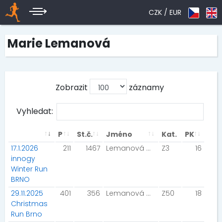
CZK /
EUR
Marie Lemanová
Zobrazit
záznamy
Vyhledat:
P
St.č.
Jméno
Kat.
PK
17.1.2026
211
1467
Lemanová Marie
Z3
16
innogy
Winter Run
BRNO
29.11.2025
401
356
Lemanová Marie
Z50
18
Christmas
Run Brno