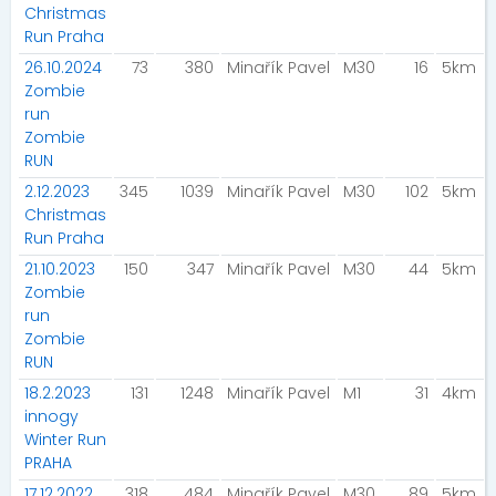
Christmas
Run Praha
26.10.2024
73
380
Minařík Pavel
M30
16
5km
Zombie
run
Zombie
RUN
2.12.2023
345
1039
Minařík Pavel
M30
102
5km
Christmas
Run Praha
21.10.2023
150
347
Minařík Pavel
M30
44
5km
Zombie
run
Zombie
RUN
18.2.2023
131
1248
Minařík Pavel
M1
31
4km
innogy
Winter Run
PRAHA
17.12.2022
318
484
Minařík Pavel
M30
89
5km