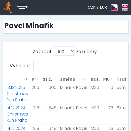
CZK /
EUR
Pavel Minařík
Zobrazit
záznamy
Vyhledat:
P
St.č.
Jméno
Kat.
PK
Trať
13.12.2025
266
600
Minařík Pavel
M30
110
5km
Christmas
Run Praha
14.12.2024
218
648
Minařík Pavel
M30
78
5km
Christmas
Run Praha
14.12.2024
218
648
Minařík Pavel
M30
78
5km