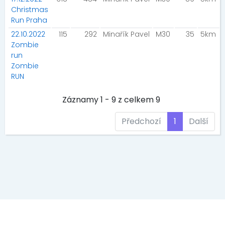
Christmas
Run Praha
22.10.2022
115
292
Minařík Pavel
M30
35
5km
Zombie
run
Zombie
RUN
Záznamy 1 - 9 z celkem 9
Předchozí
1
Další
EVENT MEDIA s.r.o., Kaprova 42/14, 11000 Praha 1, IČ: 242 69 573
DIČ: CZ 242 69 573