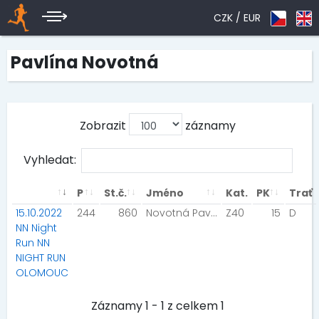
CZK /
EUR
Pavlína Novotná
Zobrazit
záznamy
Vyhledat:
P
St.č.
Jméno
Kat.
PK
Trať
15.10.2022
244
860
Novotná Pavlína
Z40
15
D
NN Night
Run NN
NIGHT RUN
OLOMOUC
Záznamy 1 - 1 z celkem 1