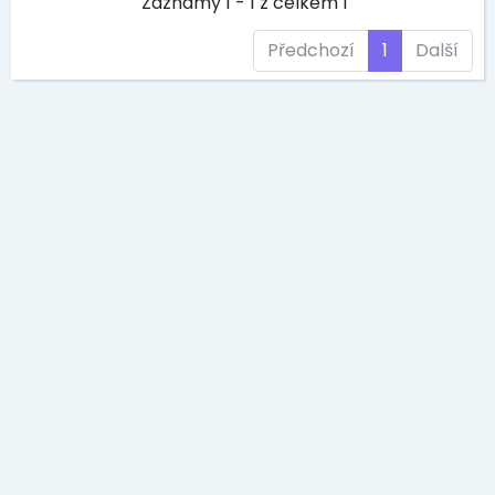
Záznamy 1 - 1 z celkem 1
Předchozí
1
Další