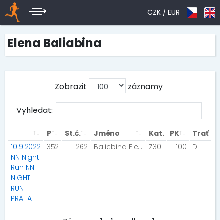
CZK /
EUR
Elena Baliabina
Zobrazit
záznamy
Vyhledat:
P
St.č.
Jméno
Kat.
PK
Trať
10.9.2022
352
262
Baliabina Elena
Z30
100
D
NN Night
Run NN
NIGHT
RUN
PRAHA