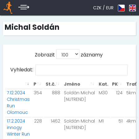
CZK /
EUR
Michal Soldán
Zobrazit
záznamy
Vyhledat:
P
St.č.
Jméno
Kat.
PK
Trať
7.12.2024
354
888
Soldán Michal
M30
124
5km
Christmas
[NUTREND]
Run
Olomouc
17.2.2024
228
1462
Soldán Michal
M1
51
4km
innogy
[NUTREND]
Winter Run