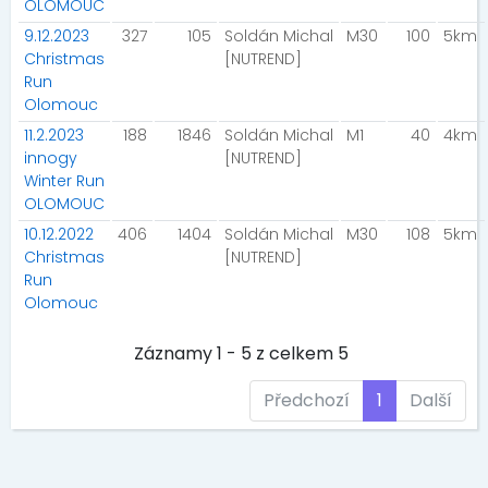
OLOMOUC
9.12.2023
327
105
Soldán Michal
M30
100
5km
Christmas
[NUTREND]
Run
Olomouc
11.2.2023
188
1846
Soldán Michal
M1
40
4km
innogy
[NUTREND]
Winter Run
OLOMOUC
10.12.2022
406
1404
Soldán Michal
M30
108
5km
Christmas
[NUTREND]
Run
Olomouc
Záznamy 1 - 5 z celkem 5
Předchozí
1
Další