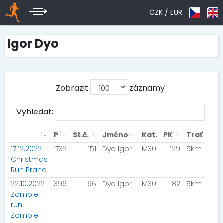
CZK /
EUR
Igor Dyo
Zobrazit
záznamy
Vyhledat:
P
St.č.
Jméno
Kat.
PK
Trať
17.12.2022
732
151
Dyo Igor
M30
129
5km
Christmas
Run Praha
22.10.2022
396
96
Dyo Igor
M30
82
5km
Zombie
run
Zombie