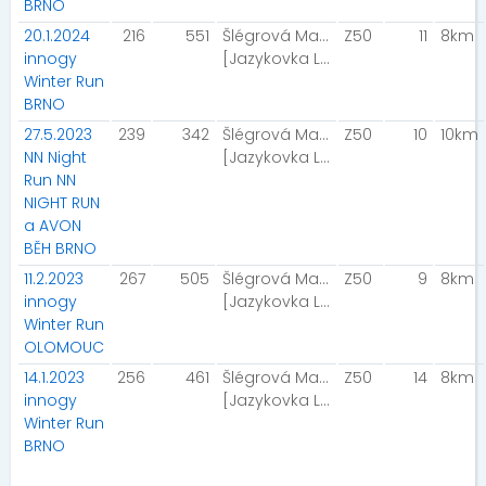
BRNO
20.1.2024
216
551
Šlégrová Marcela
Z50
11
8km
innogy
[Jazykovka Letovice Team]
Winter Run
BRNO
27.5.2023
239
342
Šlégrová Marcela
Z50
10
10km
NN Night
[Jazykovka Letovice Team]
Run NN
NIGHT RUN
a AVON
BĚH BRNO
11.2.2023
267
505
Šlégrová Marcela
Z50
9
8km
innogy
[Jazykovka Letovice Team]
Winter Run
OLOMOUC
14.1.2023
256
461
Šlégrová Marcela
Z50
14
8km
innogy
[Jazykovka Letovice Team]
Winter Run
BRNO