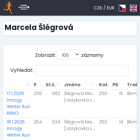
CZK /
EUR
Marcela Šlégrová
Zobrazit
záznamy
Vyhledat:
P
St.č.
Jméno
Kat.
PK
Trať
17.1.2026
295
682
Šlégrová Marcela
Z50
15
8km
innogy
[Jazykovka Letovice Team]
Winter Run
BRNO
18.1.2025
254
624
Šlégrová Marcela
Z50
14
8km
innogy
[Jazykovka Letovice Team]
Winter Run