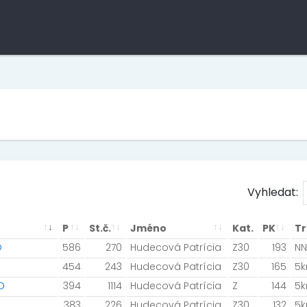
Vyhledat:
P
St.č.
Jméno
Kat.
PK
Tr
O
586
270
Hudecová Patrícia
Z30
193
NN
454
243
Hudecová Patrícia
Z30
165
5
O
394
1114
Hudecová Patrícia
Z
144
5
383
226
Hudecová Patrícia
Z30
132
5