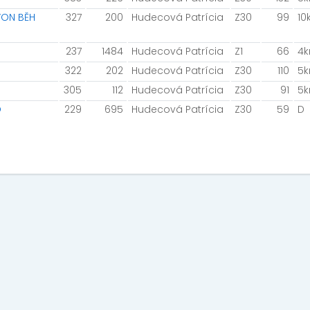
VON BĚH
327
200
Hudecová Patrícia
Z30
99
10
237
1484
Hudecová Patrícia
Z1
66
4
322
202
Hudecová Patrícia
Z30
110
5
305
112
Hudecová Patrícia
Z30
91
5
O
229
695
Hudecová Patrícia
Z30
59
D