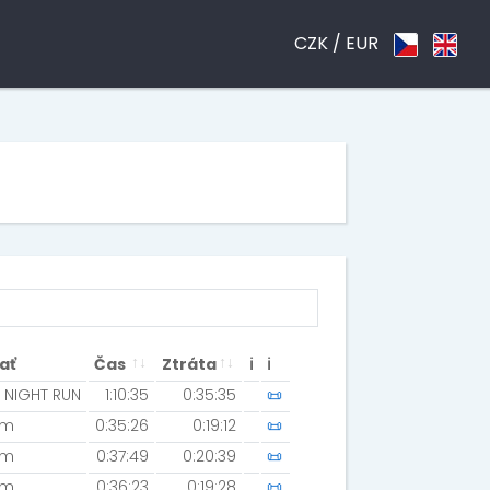
CZK /
EUR
ať
Čas
Ztráta
ℹ
ℹ
 NIGHT RUN
1:10:35
0:35:35
📜
km
0:35:26
0:19:12
📜
km
0:37:49
0:20:39
📜
km
0:36:23
0:19:28
📜