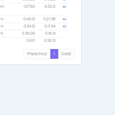
km
1:07:50
0:32:12
📜
km
0:40:31
0:27:38
📜
km
0:34:31
0:17:34
📜
km
0:35:00
0:16:21
1:11:07
0:35:13
Předchozí
1
Další