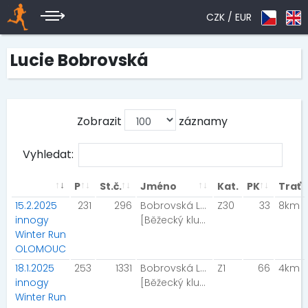
CZK /
EUR
Lucie Bobrovská
Zobrazit
záznamy
Vyhledat:
P
St.č.
Jméno
Kat.
PK
Trať
15.2.2025
231
296
Bobrovská Lucie
Z30
33
8km
innogy
[Běžecký klub České spořitelny]
Winter Run
OLOMOUC
18.1.2025
253
1331
Bobrovská Lucie
Z1
66
4km
innogy
[Běžecký klub České spořitelny]
Winter Run