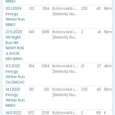
BRNO
20.1.2024
212
384
Bobrovská Lucie
Z30
40
8km
innogy
[Běžecký klub České spořitelny]
Winter Run
BRNO
27.5.2023
149
1286
Bobrovská Lucie
Z
41
5km
NN Night
[Běžecký klub České spořitelny]
Run NN
NIGHT RUN
a AVON
BĚH BRNO
11.2.2023
184
1284
Bobrovská Lucie
Z1
27
4km
innogy
[Běžecký klub České spořitelny ]
Winter Run
OLOMOUC
14.1.2023
261
261
Bobrovská Lucie
Z30
43
8km
innogy
[Běžecký klub České spořitelny]
Winter Run
BRNO
14.5.2022
302
2018
Bobrovská Lucie
Z
86
K