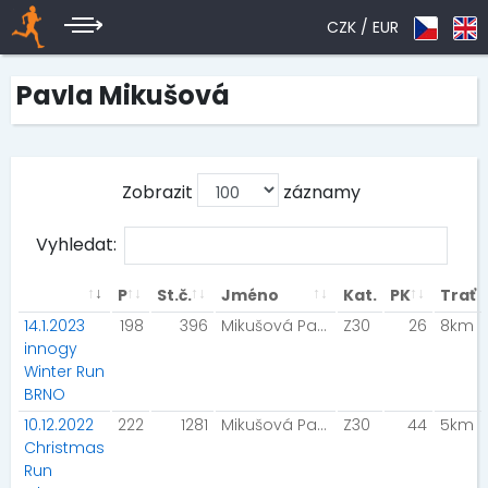
CZK /
EUR
Pavla Mikušová
Zobrazit
záznamy
Vyhledat:
P
St.č.
Jméno
Kat.
PK
Trať
14.1.2023
198
396
Mikušová Pavla
Z30
26
8km
innogy
Winter Run
BRNO
10.12.2022
222
1281
Mikušová Pavla
Z30
44
5km
Christmas
Run