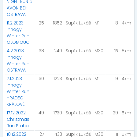
NIGHT RUN a
AVON BĚH
OSTRAVA
11.2.2023
25
1852
Supík Lukáš
M1
8
4km
innogy
Winter Run
OLOMOUC
4.2.2023
38
240
Supík Lukáš
M30
15
8km
innogy
Winter Run
OSTRAVA
7.1.2023
30
1223
Supík Lukáš
M1
9
4km
innogy
Winter Run
HRADEC
KRÁLOVÉ
17.12.2022
49
1730
Supík Lukáš
M30
29
5km
Christmas
Run Praha
10.12.2022
27
1433
Supík Lukáš
M30
11
5km