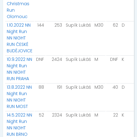
Christmas
Run
Olomouc
1.10.2022 NN
144
253
Supík Lukáš
M30
62
D
Night Run
NN NIGHT
RUN ČESKÉ
BUDĚJOVICE
10.9.2022 NN
DNF
2424
Supík Lukáš
M
DNF
K
Night Run
NN NIGHT
RUN PRAHA
13.8.2022 NN
88
191
Supík Lukáš
M30
40
D
Night Run
NN NIGHT
RUN MOST
14.5.2022 NN
52
2324
Supík Lukáš
M
22
K
Night Run
NN NIGHT
RUN BRNO