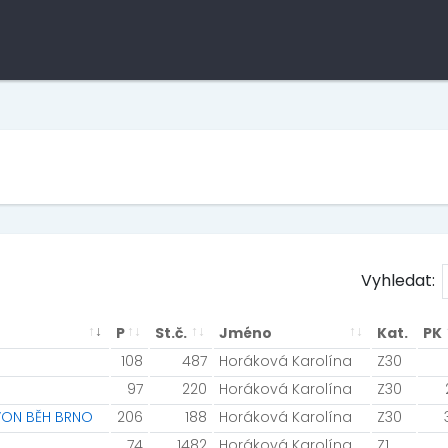
Vyhledat:
P
St.č.
Jméno
Kat.
PK
108
487
Horáková Karolína
Z30
97
220
Horáková Karolína
Z30
AVON BĚH BRNO
206
188
Horáková Karolína
Z30
74
1482
Horáková Karolína
Z1