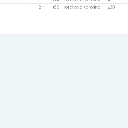
112
196
Horáková Karolína
Z30