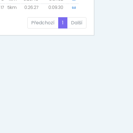
17
5km
0:26:27
0:09:30
📜
Předchozí
1
Další