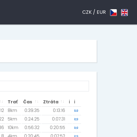
CZK /
EUR
Trať
Čas
Ztráta
ℹ
ℹ
12
8km
0:39:35
0:13:16
📜
22
5km
0:24:25
0:07:31
📜
36
10km
0:56:32
0:20:55
📜
8
4km
0:20:45
0:07:52
📜