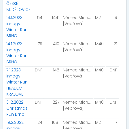
ČESKÉ
BUDĚJOVICE
14.1.2023
54
1441
Němec Michal
M2
9
innogy
[Vepřová]
Winter Run
BRNO
14.1.2023
79
410
Němec Michal
M40
21
innogy
[Vepřová]
Winter Run
BRNO
7.1.2023
DNF
145
Němec Michal
M40
DNF
innogy
[Vepřová]
Winter Run
HRADEC
KRÁLOVÉ
3.12.2022
DNF
227
Němec Michal
M40
DNF
Christmas
[Vepřová]
Run Brno
19.2.2022
24
1681
Němec Michal
M2
7
innogy
[Vepřová]