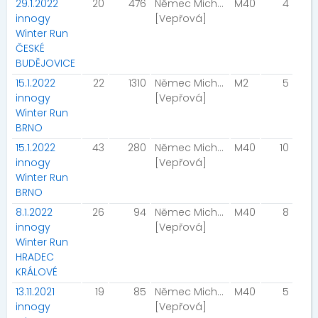
29.1.2022
20
476
Němec Michal
M40
4
innogy
[Vepřová]
Winter Run
ČESKÉ
BUDĚJOVICE
15.1.2022
22
1310
Němec Michal
M2
5
innogy
[Vepřová]
Winter Run
BRNO
15.1.2022
43
280
Němec Michal
M40
10
innogy
[Vepřová]
Winter Run
BRNO
8.1.2022
26
94
Němec Michal
M40
8
innogy
[Vepřová]
Winter Run
HRADEC
KRÁLOVÉ
13.11.2021
19
85
Němec Michal
M40
5
innogy
[Vepřová]