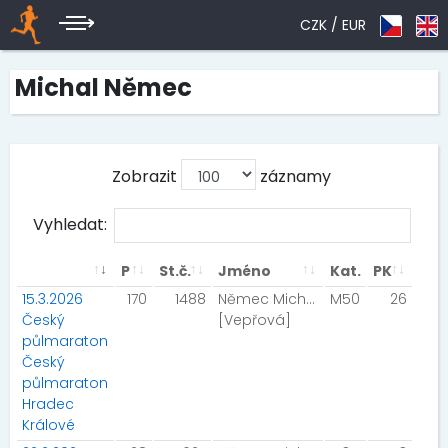
CZK /
EUR
Michal Němec
Zobrazit
záznamy
Vyhledat:
P
St.č.
Jméno
Kat.
PK
15.3.2026
170
1488
Němec Michal
M50
26
Český
[Vepřová]
půlmaraton
Český
půlmaraton
Hradec
Králové