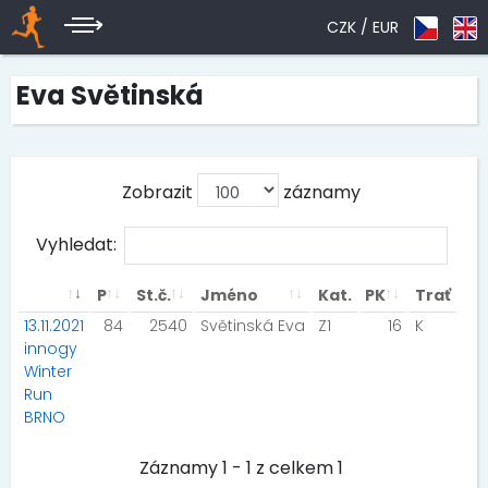
CZK /
EUR
Eva Světinská
Zobrazit
záznamy
Vyhledat:
P
St.č.
Jméno
Kat.
PK
Trať
13.11.2021
84
2540
Světinská Eva
Z1
16
K
innogy
Winter
Run
BRNO
Záznamy 1 - 1 z celkem 1