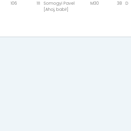
106
111
Somogyi Pavel
M30
38
D
[Ahoj, babi!]