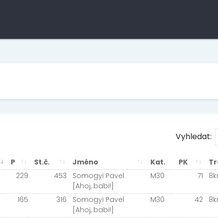
Vyhledat:
P
St.č.
Jméno
Kat.
PK
Tr
229
453
Somogyi Pavel
M30
71
8
[Ahoj, babi!]
165
316
Somogyi Pavel
M30
42
8
[Ahoj, babi!]