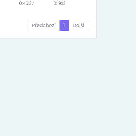
0:46:37
0:19:13
Předchozí
1
Další