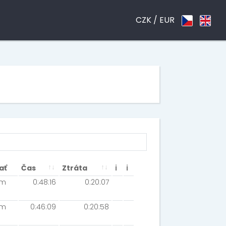
CZK /
EUR
ať
Čas
Ztráta
ℹ
ℹ
km
0:48:16
0:20:07
km
0:46:09
0:20:58