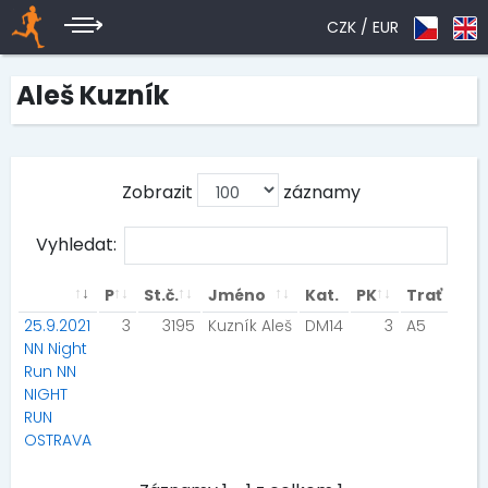
CZK /
EUR
Aleš Kuzník
Zobrazit
záznamy
Vyhledat:
P
St.č.
Jméno
Kat.
PK
Trať
25.9.2021
3
3195
Kuzník Aleš
DM14
3
A5
NN Night
Run NN
NIGHT
RUN
OSTRAVA