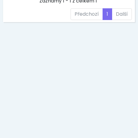
Záznamy 1 - 1 z celkem 1
Předchozí
1
Další