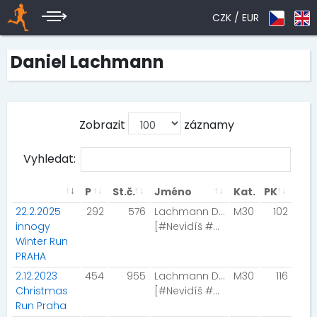
CZK /
EUR
Daniel Lachmann
Zobrazit
záznamy
Vyhledat:
P
St.č.
Jméno
Kat.
PK
22.2.2025
292
576
Lachmann Daniel
M30
102
innogy
[#Nevidíš #uslyšíš]
Winter Run
PRAHA
2.12.2023
454
955
Lachmann Daniel
M30
116
Christmas
[#Nevidíš #uslyšíš]
Run Praha