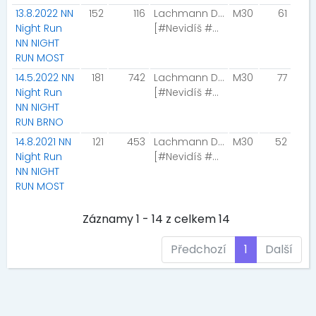
13.8.2022 NN
152
116
Lachmann Daniel
M30
61
Night Run
[#Nevidíš #uslyšíš]
NN NIGHT
RUN MOST
14.5.2022 NN
181
742
Lachmann Daniel
M30
77
Night Run
[#Nevidíš #uslyšíš]
NN NIGHT
RUN BRNO
14.8.2021 NN
121
453
Lachmann Daniel
M30
52
Night Run
[#Nevidíš #uslyšíš]
NN NIGHT
RUN MOST
Záznamy 1 - 14 z celkem 14
Předchozí
1
Další