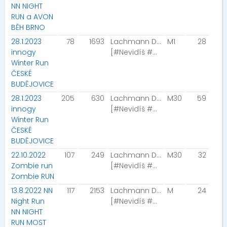
NN NIGHT
RUN a AVON
BĚH BRNO
28.1.2023
78
1693
Lachmann Daniel
M1
28
innogy
[#Nevidíš #uslyšíš]
Winter Run
ČESKÉ
BUDĚJOVICE
28.1.2023
205
630
Lachmann Daniel
M30
59
innogy
[#Nevidíš #uslyšíš]
Winter Run
ČESKÉ
BUDĚJOVICE
22.10.2022
107
249
Lachmann Daniel
M30
32
Zombie run
[#Nevidíš #uslyšíš]
Zombie RUN
13.8.2022 NN
117
2153
Lachmann Daniel
M
24
Night Run
[#Nevidíš #uslyšíš]
NN NIGHT
RUN MOST