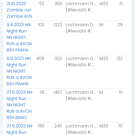
21.10.2023
92
303
Lachmann Daniel
M30
31
Zombie run
[#Nevidíš #uslyšíš]
Zombie RUN
9.9.2023 NN
103
1222
Lachmann Daniel
M
29
Night Run
[#Nevidíš #uslyšíš]
NN NIGHT
RUN a AVON
BĚH PRAHA
9.9.2023 NN
409
302
Lachmann Daniel
M30
132
Night Run
[#Nevidíš #uslyšíš]
NN NIGHT
RUN a AVON
BĚH PRAHA
27.5.2023 NN
78
1457
Lachmann Daniel
M
15
Night Run
[#Nevidíš #uslyšíš]
NN NIGHT
RUN a AVON
BĚH BRNO
27.5.2023 NN
190
245
Lachmann Daniel
M30
70
Night Run
[#Nevidíš #uslyšíš]