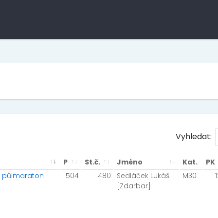
Vyhledat:
P
St.č.
Jméno
Kat.
PK
IT půlmaraton
504
480
Sedláček Lukáš
M30
[Zdarbar]