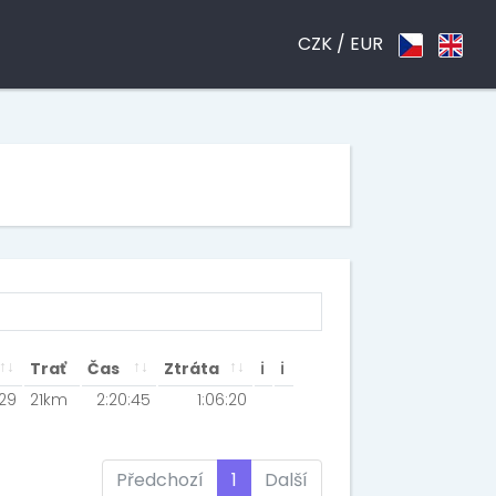
CZK /
EUR
Trať
Čas
Ztráta
ℹ
ℹ
129
21km
2:20:45
1:06:20
Předchozí
1
Další