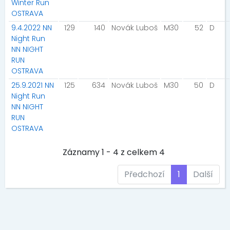
Winter Run
OSTRAVA
9.4.2022 NN
129
140
Novák Luboš
M30
52
D
Night Run
NN NIGHT
RUN
OSTRAVA
25.9.2021 NN
125
634
Novák Luboš
M30
50
D
Night Run
NN NIGHT
RUN
OSTRAVA
Záznamy 1 - 4 z celkem 4
Předchozí
1
Další