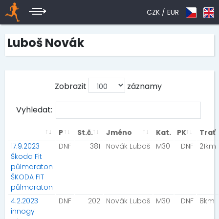
CZK /
EUR
Luboš Novák
Zobrazit
záznamy
Vyhledat:
P
St.č.
Jméno
Kat.
PK
Trať
17.9.2023
DNF
381
Novák Luboš
M30
DNF
21km
Škoda Fit
půlmaraton
ŠKODA FIT
půlmaraton
4.2.2023
DNF
202
Novák Luboš
M30
DNF
8km
innogy