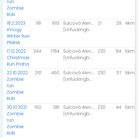
run
Zombie
RUN
18.2.2023
181
1913
Šulcová Alena
Z1
29
4km
innogy
[Unfuckingbelievable]
Winter Run
PRAHA
17.12.2022
344
1784
Šulcová Alena
Z30
84
5km
Christmas
[Unfuckingbelievable]
Run Praha
22.10.2022
210
450
Šulcová Alena
Z30
57
5km
Zombie
[Unfuckingbelievable]
run
Zombie
RUN
30.10.2021
150
381
Šulcová Alena
Z30
44
5km
Zombie
[Unfuckingbelievable]
run
Zombie
RUN