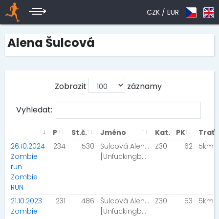
CZK /
EUR
Alena Šulcová
Zobrazit
záznamy
Vyhledat:
P
St.č.
Jméno
Kat.
PK
Trať
26.10.2024
234
530
Šulcová Alena
Z30
62
5km
Zombie
[Unfuckingbelievable]
run
Zombie
RUN
21.10.2023
231
486
Šulcová Alena
Z30
53
5km
Zombie
[Unfuckingbelievable]