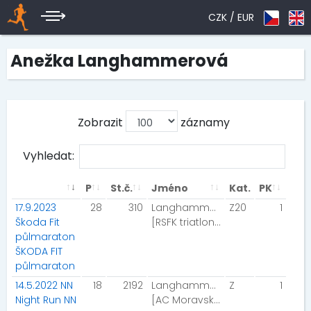
CZK /
EUR
Anežka Langhammerová
Zobrazit
záznamy
Vyhledat:
P
St.č.
Jméno
Kat.
PK
17.9.2023
28
310
Langhammerová Anežka
Z20
1
Škoda Fit
[RSFK triatlon Brno]
půlmaraton
ŠKODA FIT
půlmaraton
14.5.2022 NN
18
2192
Langhammerová Anežka
Z
1
Night Run NN
[AC Moravský Krumlov]