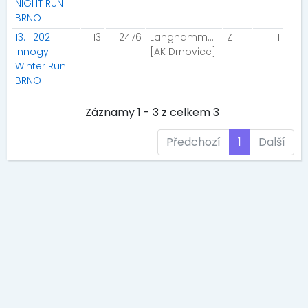
NIGHT RUN
BRNO
13.11.2021
13
2476
Langhammerová Anežka
Z1
1
innogy
[AK Drnovice]
Winter Run
BRNO
Záznamy 1 - 3 z celkem 3
Předchozí
1
Další