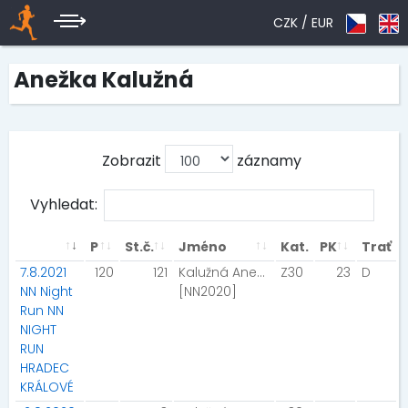
CZK /
EUR
Anežka Kalužná
Zobrazit
záznamy
Vyhledat:
P
St.č.
Jméno
Kat.
PK
Trať
7.8.2021
120
121
Kalužná Anežka
Z30
23
D
NN Night
[NN2020]
Run NN
NIGHT
RUN
HRADEC
KRÁLOVÉ