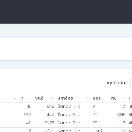
Vyhledat:
P
St.č.
Jméno
Kat.
PK
T
110
1929
Šando Filip
RT
12
4
DNF
1443
Šando Filip
RT
DNF
4
49
2275
Šando Filip
RT
7
4
6
5375
Šando Filip
DM12
4
A