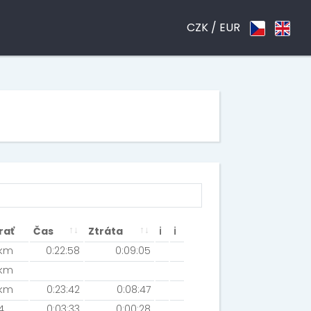
CZK /
EUR
rať
Čas
Ztráta
ℹ
ℹ
km
0:22:58
0:09:05
km
km
0:23:42
0:08:47
4
0:03:33
0:00:28