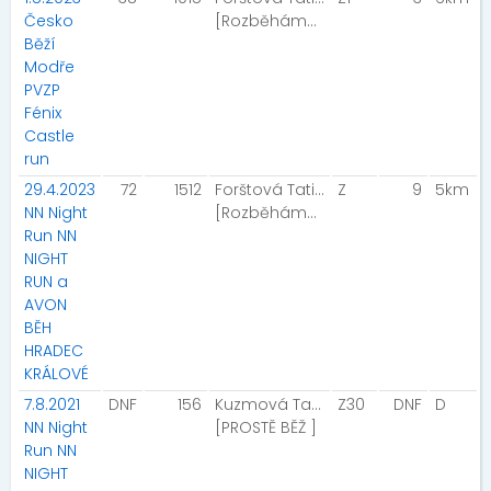
Česko
[Rozběháme Pardubice]
Běží
Modře
PVZP
Fénix
Castle
run
29.4.2023
72
1512
Forštová Tatiana
Z
9
5km
NN Night
[Rozběháme Pardubice]
Run NN
NIGHT
RUN a
AVON
BĚH
HRADEC
KRÁLOVÉ
7.8.2021
DNF
156
Kuzmová Tatiana
Z30
DNF
D
NN Night
[PROSTĚ BĚŽ ]
Run NN
NIGHT