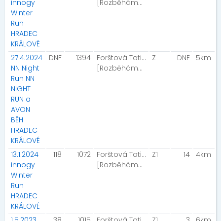
innogy
[Rozběháme Pardubice]
Winter
Run
HRADEC
KRÁLOVÉ
27.4.2024
DNF
1394
Forštová Tatiana
Z
DNF
5km
NN Night
[Rozběháme Pardubice]
Run NN
NIGHT
RUN a
AVON
BĚH
HRADEC
KRÁLOVÉ
13.1.2024
118
1072
Forštová Tatiana
Z1
14
4km
innogy
[Rozběháme Pardubice]
Winter
Run
HRADEC
KRÁLOVÉ
1.5.2023
38
1015
Forštová Tatiana
Z1
3
6km