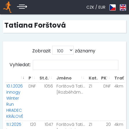
CZK /
EUR
Tatiana Forštová
Zobrazit
záznamy
Vyhledat:
P
St.č.
Jméno
Kat.
PK
Trať
10.1.2026
DNF
1056
Forštová Tatiana
Z1
DNF
4km
innogy
[Rozběháme Pardubice]
Winter
Run
HRADEC
KRÁLOVÉ
11.1.2025
120
1047
Forštová Tatiana
Z1
20
4km