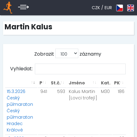
CZK /
EUR
Martin Kalus
Zobrazit
záznamy
Vyhledat:
P
St.č.
Jméno
Kat.
PK
15.3.2026
941
593
Kalus Martin
M30
186
Český
[Lovci trofejí]
půlmaraton
Český
půlmaraton
Hradec
Králové