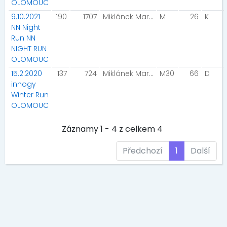
OLOMOUC
9.10.2021
190
1707
Miklánek Martin
M
26
K
NN Night
Run NN
NIGHT RUN
OLOMOUC
15.2.2020
137
724
Miklánek Martin
M30
66
D
innogy
Winter Run
OLOMOUC
Záznamy 1 - 4 z celkem 4
Předchozí
1
Další