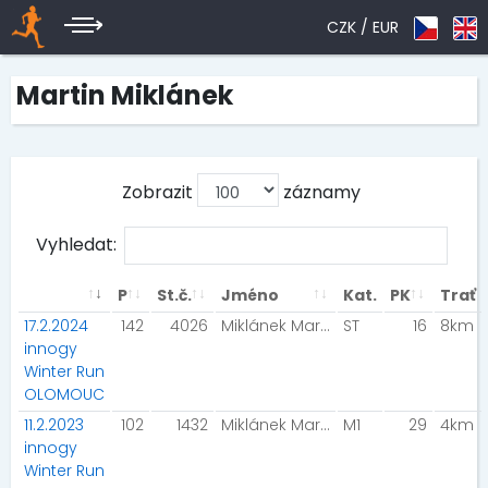
CZK /
EUR
Martin Miklánek
Zobrazit
záznamy
Vyhledat:
P
St.č.
Jméno
Kat.
PK
Trať
17.2.2024
142
4026
Miklánek Martin Miklánková Michaela
ST
16
8km
innogy
Winter Run
OLOMOUC
11.2.2023
102
1432
Miklánek Martin
M1
29
4km
innogy
Winter Run