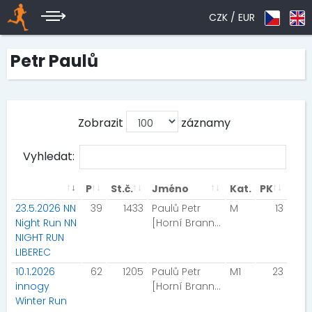
CZK /
EUR
Petr Paulů
Zobrazit
záznamy
Vyhledat:
P
St.č.
Jméno
Kat.
PK
23.5.2026 NN
39
1433
Paulů Petr
M
13
Night Run NN
[Horní Branná]
NIGHT RUN
LIBEREC
10.1.2026
62
1205
Paulů Petr
M1
23
innogy
[Horní Branná]
Winter Run