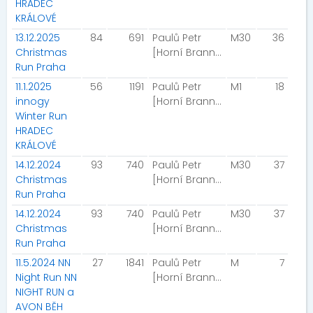
HRADEC
KRÁLOVÉ
13.12.2025
84
691
Paulů Petr
M30
36
Christmas
[Horní Branná]
Run Praha
11.1.2025
56
1191
Paulů Petr
M1
18
innogy
[Horní Branná]
Winter Run
HRADEC
KRÁLOVÉ
14.12.2024
93
740
Paulů Petr
M30
37
Christmas
[Horní Branná]
Run Praha
14.12.2024
93
740
Paulů Petr
M30
37
Christmas
[Horní Branná]
Run Praha
11.5.2024 NN
27
1841
Paulů Petr
M
7
Night Run NN
[Horní Branná]
NIGHT RUN a
AVON BĚH