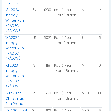
LIBEREC
13.1.2024
67
1230
Paulů Petr
M1
17
innogy
[Horní Branná]
Winter Run
HRADEC
KRÁLOVÉ
13.1.2024
5
5021
Paulů Petr
S
5
innogy
[Horní Branná]
Winter Run
HRADEC
KRÁLOVÉ
7.1.2023
31
1181
Paulů Petr
M1
10
innogy
[Horní Branná]
Winter Run
HRADEC
KRÁLOVÉ
17.12.2022
55
1553
Paulů Petr
M30
33
Christmas
[Horní Branná]
Run Praha
23.4.2022 NN
82
513
Paulů Petr
M30
46