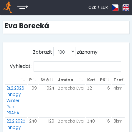
CZK /
EUR
Eva Borecká
Zobrazit
záznamy
Vyhledat:
P
St.č.
Jméno
Kat.
PK
Trať
21.2.2026
109
1024
Borecká Eva
Z2
6
4km
innogy
Winter
Run
PRAHA
22.2.2025
240
129
Borecká Eva
Z40
16
8km
innogy