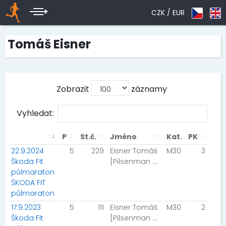
CZK /
EUR
Tomáš Eisner
Zobrazit
záznamy
Vyhledat:
P
St.č.
Jméno
Kat.
PK
22.9.2024
5
229
Eisner Tomáš
M30
3
Škoda Fit
[Pilsenman Club/Team 211]
půlmaraton
ŠKODA FIT
půlmaraton
17.9.2023
5
111
Eisner Tomáš
M30
2
Škoda Fit
[Pilsenman Club/Team 211]