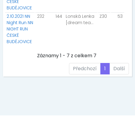
ČESKÉ
BUDĚJOVICE
2.10.2021 NN
232
144
Lonská Lenka
Z30
53
Night Run NN
[dream team]
NIGHT RUN
ČESKÉ
BUDĚJOVICE
Záznamy 1 - 7 z celkem 7
Předchozí
1
Další
EVENT MEDIA s.r.o., Kaprova 42/14, 11000 Praha 1, IČ: 242 69 573
DIČ: CZ 242 69 573