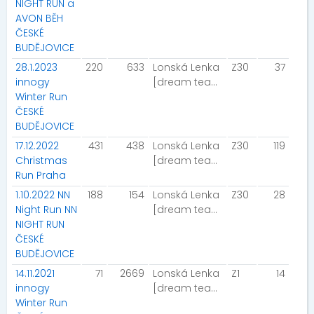
NIGHT RUN a
AVON BĚH
ČESKÉ
BUDĚJOVICE
28.1.2023
220
633
Lonská Lenka
Z30
37
innogy
[dream team]
Winter Run
ČESKÉ
BUDĚJOVICE
17.12.2022
431
438
Lonská Lenka
Z30
119
Christmas
[dream team]
Run Praha
1.10.2022 NN
188
154
Lonská Lenka
Z30
28
Night Run NN
[dream team]
NIGHT RUN
ČESKÉ
BUDĚJOVICE
14.11.2021
71
2669
Lonská Lenka
Z1
14
innogy
[dream team]
Winter Run