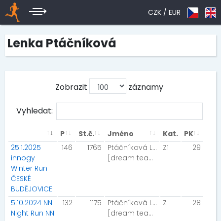
CZK /
EUR
Lenka Ptáčníková
Zobrazit
záznamy
Vyhledat:
P
St.č.
Jméno
Kat.
PK
25.1.2025
146
1765
Ptáčníková Lenka
Z1
29
innogy
[dream team]
Winter Run
ČESKÉ
BUDĚJOVICE
5.10.2024 NN
132
1175
Ptáčníková Lenka
Z
28
Night Run NN
[dream team]