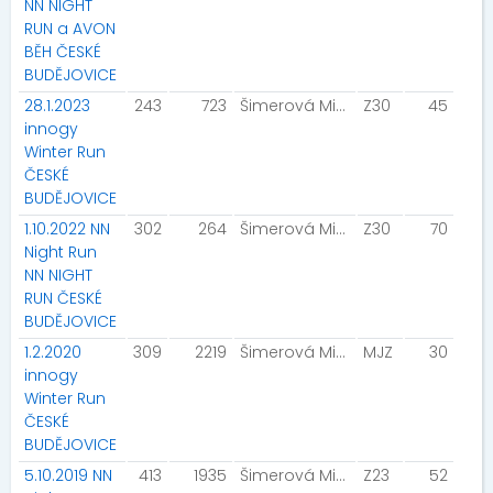
NN NIGHT
RUN a AVON
BĚH ČESKÉ
BUDĚJOVICE
28.1.2023
243
723
Šimerová Michaela
Z30
45
innogy
Winter Run
ČESKÉ
BUDĚJOVICE
1.10.2022 NN
302
264
Šimerová Michaela
Z30
70
Night Run
NN NIGHT
RUN ČESKÉ
BUDĚJOVICE
1.2.2020
309
2219
Šimerová Michaela
MJZ
30
innogy
Winter Run
ČESKÉ
BUDĚJOVICE
5.10.2019 NN
413
1935
Šimerová Michaela
Z23
52