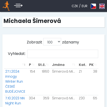
CZK /
EUR
Michaela Šimerová
Zobrazit
záznamy
Vyhledat:
P
St.č.
Jméno
Kat.
PK
27.1.2024
154
1860
Šimerová Michaela
Z1
38
innogy
Winter Run
ČESKÉ
BUDĚJOVICE
7.10.2023 NN
304
359
Šimerová Michaela
Z30
65
Night Run