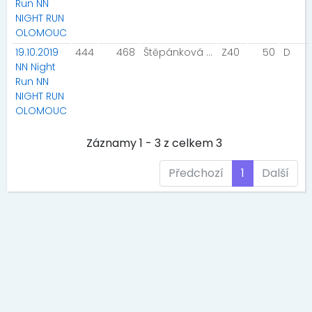
Run NN
NIGHT RUN
OLOMOUC
19.10.2019
444
468
Štěpánková Jana
Z40
50
D
NN Night
Run NN
NIGHT RUN
OLOMOUC
Záznamy 1 - 3 z celkem 3
Předchozí
1
Další