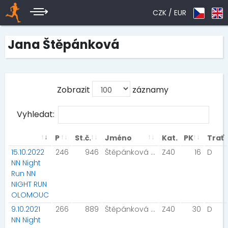
CZK /
EUR
Jana Štěpánková
Zobrazit
záznamy
Vyhledat:
P
St.č.
Jméno
Kat.
PK
Trať
15.10.2022
246
946
Štěpánková Jana
Z40
16
D
NN Night
Run NN
NIGHT RUN
OLOMOUC
9.10.2021
266
889
Štěpánková Jana
Z40
30
D
NN Night