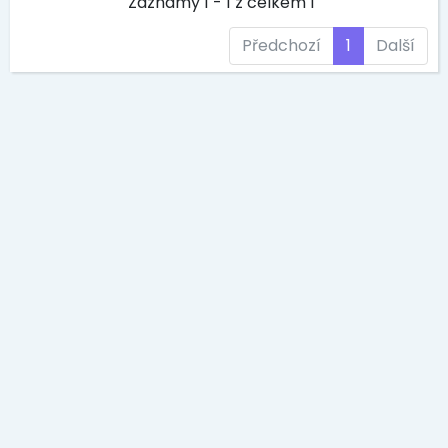
Záznamy 1 - 1 z celkem 1
Předchozí
1
Další