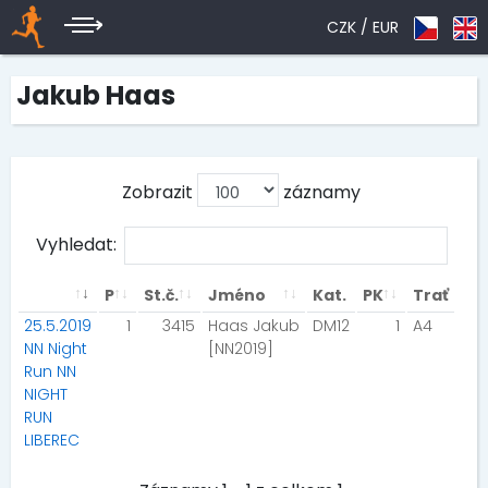
CZK /
EUR
Jakub Haas
Zobrazit
záznamy
Vyhledat:
P
St.č.
Jméno
Kat.
PK
Trať
25.5.2019
1
3415
Haas Jakub
DM12
1
A4
NN Night
[NN2019]
Run NN
NIGHT
RUN
LIBEREC