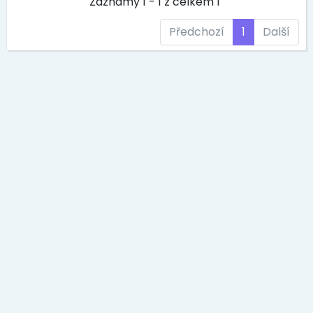
Záznamy 1 - 1 z celkem 1
Předchozí
1
Další