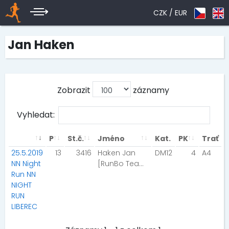
CZK /
EUR
Jan Haken
Zobrazit
záznamy
Vyhledat:
P
St.č.
Jméno
Kat.
PK
Trať
25.5.2019
13
3416
Haken Jan
DM12
4
A4
NN Night
[RunBo Team Liberec]
Run NN
NIGHT
RUN
LIBEREC