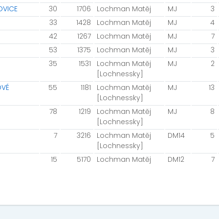
OVICE
30
1706
Lochman Matěj
MJ
3
33
1428
Lochman Matěj
MJ
4
42
1267
Lochman Matěj
MJ
7
53
1375
Lochman Matěj
MJ
3
35
1531
Lochman Matěj
MJ
2
[Lochnessky]
OVÉ
55
1181
Lochman Matěj
MJ
13
[Lochnessky]
78
1219
Lochman Matěj
MJ
8
[Lochnessky]
7
3216
Lochman Matěj
DM14
5
[Lochnessky]
15
5170
Lochman Matěj
DM12
7