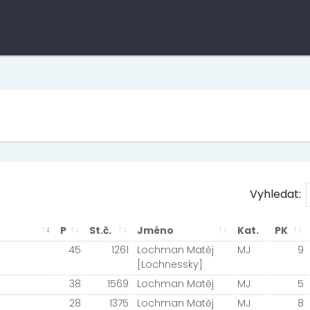
Vyhledat:
P
St.č.
Jméno
Kat.
PK
45
1261
Lochman Matěj
MJ
9
[Lochnessky]
38
1569
Lochman Matěj
MJ
5
28
1375
Lochman Matěj
MJ
8