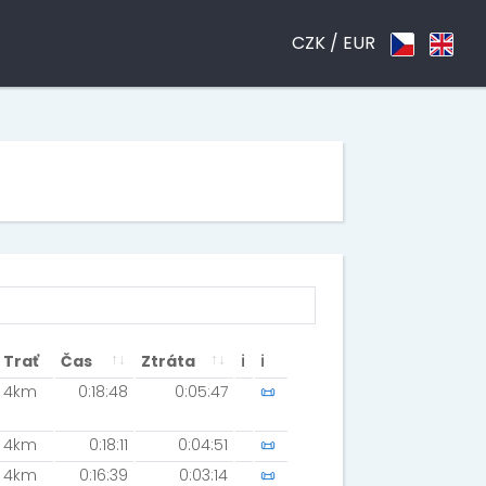
CZK /
EUR
Trať
Čas
Ztráta
ℹ
ℹ
4km
0:18:48
0:05:47
📜
4km
0:18:11
0:04:51
📜
4km
0:16:39
0:03:14
📜