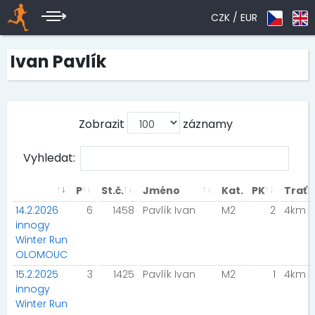
CZK /
EUR
Ivan Pavlík
Zobrazit
záznamy
Vyhledat:
P
St.č.
Jméno
Kat.
PK
Trať
14.2.2026
6
1458
Pavlík Ivan
M2
2
4km
innogy
Winter Run
OLOMOUC
15.2.2025
3
1425
Pavlík Ivan
M2
1
4km
innogy
Winter Run