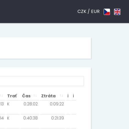
CZK /
EUR
Trať
Čas
Ztráta
ℹ
ℹ
13
K
0:28:02
0:09:22
14
K
0:40:38
0:21:39