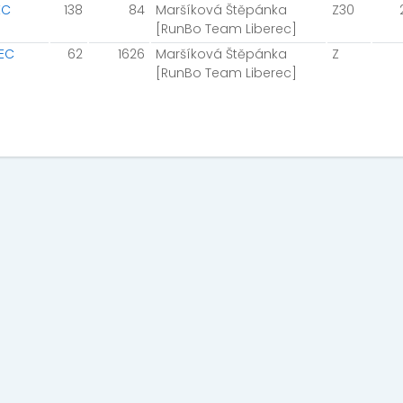
EC
138
84
Maršíková Štěpánka
Z30
[RunBo Team Liberec]
REC
62
1626
Maršíková Štěpánka
Z
[RunBo Team Liberec]