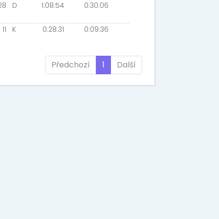
28
D
1:08:54
0:30:06
11
K
0:28:31
0:09:36
Předchozí
1
Další