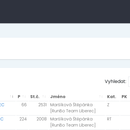
Vyhledat:
P
St.č.
Jméno
Kat.
PK
REC
66
2531
Maršíková Štěpánka
Z
[RunBo Team Liberec]
EC
224
2008
Maršíková Štěpánka
RT
[RunBo Team Liberec]