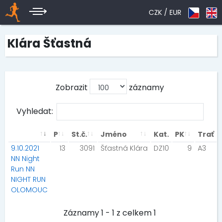
CZK /
EUR
Klára Šťastná
Zobrazit
záznamy
Vyhledat:
P
St.č.
Jméno
Kat.
PK
Trať
9.10.2021
13
3091
Šťastná Klára
DZ10
9
A3
NN Night
Run NN
NIGHT RUN
OLOMOUC
Záznamy 1 - 1 z celkem 1