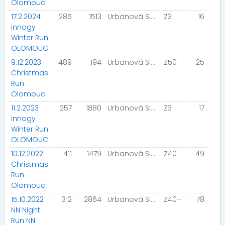
Olomouc
17.2.2024
285
1513
Urbanová Simona
Z3
16
innogy
Winter Run
OLOMOUC
9.12.2023
489
194
Urbanová Simona
Z50
25
Christmas
Run
Olomouc
11.2.2023
257
1880
Urbanová Simona
Z3
17
innogy
Winter Run
OLOMOUC
10.12.2022
411
1479
Urbanová Simona
Z40
49
Christmas
Run
Olomouc
15.10.2022
312
2864
Urbanová Simona
Z40+
78
NN Night
Run NN