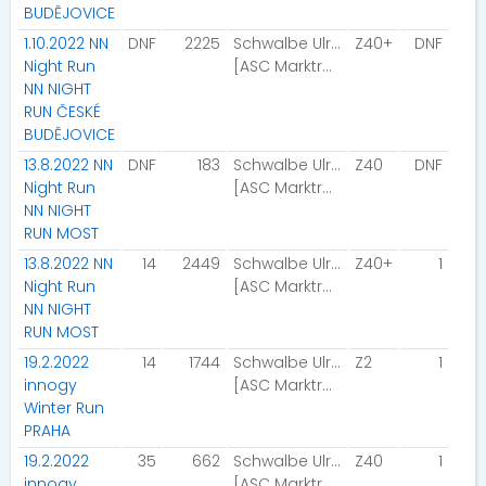
BUDĚJOVICE
1.10.2022 NN
DNF
2225
Schwalbe Ulrike
Z40+
DNF
Night Run
[ASC Marktrodach]
NN NIGHT
RUN ČESKÉ
BUDĚJOVICE
13.8.2022 NN
DNF
183
Schwalbe Ulrike
Z40
DNF
Night Run
[ASC Marktrodach]
NN NIGHT
RUN MOST
13.8.2022 NN
14
2449
Schwalbe Ulrike
Z40+
1
Night Run
[ASC Marktrodach]
NN NIGHT
RUN MOST
19.2.2022
14
1744
Schwalbe Ulrike
Z2
1
innogy
[ASC Marktrodach]
Winter Run
PRAHA
19.2.2022
35
662
Schwalbe Ulrike
Z40
1
innogy
[ASC Marktrodach]