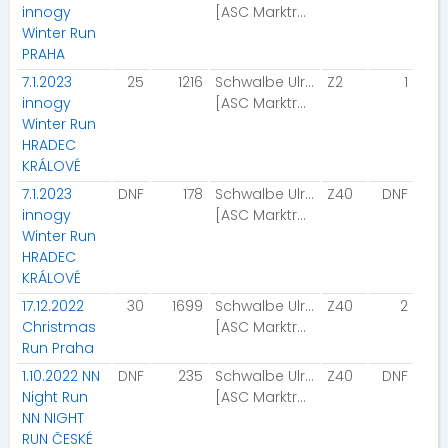
innogy
[ASC Marktrodach]
Winter Run
PRAHA
7.1.2023
25
1216
Schwalbe Ulrike
Z2
1
innogy
[ASC Marktrodach]
Winter Run
HRADEC
KRÁLOVÉ
7.1.2023
DNF
178
Schwalbe Ulrike
Z40
DNF
innogy
[ASC Marktrodach]
Winter Run
HRADEC
KRÁLOVÉ
17.12.2022
30
1699
Schwalbe Ulrike
Z40
2
Christmas
[ASC Marktrodach]
Run Praha
1.10.2022 NN
DNF
235
Schwalbe Ulrike
Z40
DNF
Night Run
[ASC Marktrodach]
NN NIGHT
RUN ČESKÉ