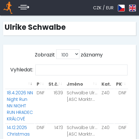
CZK /
EUR
Ulrike Schwalbe
Zobrazit
záznamy
Vyhledat:
P
St.č.
Jméno
Kat.
PK
18.4.2026 NN
DNF
1639
Schwalbe Ulrike
Z40
DNF
Night Run
[ASC Marktrodach]
NN NIGHT
RUN HRADEC
KRÁLOVÉ
14.12.2025
DNF
1473
Schwalbe Ulrike
Z40
DNF
Christmas
[ASC Marktrodach]