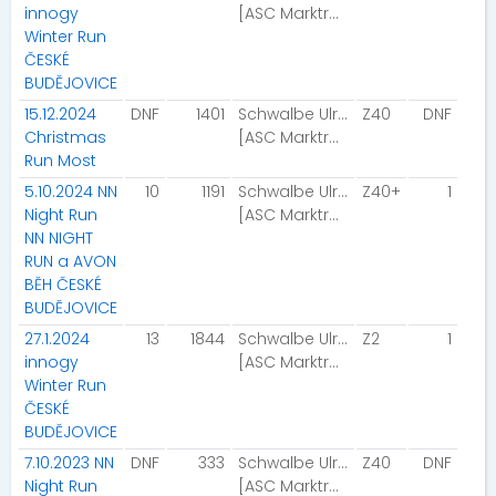
innogy
[ASC Marktrodach]
Winter Run
ČESKÉ
BUDĚJOVICE
15.12.2024
DNF
1401
Schwalbe Ulrike
Z40
DNF
Christmas
[ASC Marktrodach]
Run Most
5.10.2024 NN
10
1191
Schwalbe Ulrike
Z40+
1
Night Run
[ASC Marktrodach]
NN NIGHT
RUN a AVON
BĚH ČESKÉ
BUDĚJOVICE
27.1.2024
13
1844
Schwalbe Ulrike
Z2
1
innogy
[ASC Marktrodach]
Winter Run
ČESKÉ
BUDĚJOVICE
7.10.2023 NN
DNF
333
Schwalbe Ulrike
Z40
DNF
Night Run
[ASC Marktrodach]