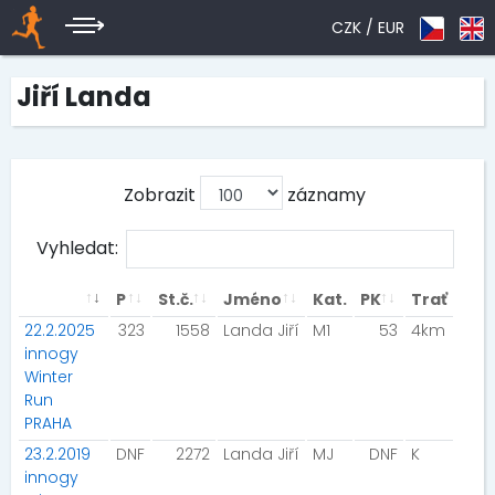
CZK /
EUR
Jiří Landa
Zobrazit
záznamy
Vyhledat:
P
St.č.
Jméno
Kat.
PK
Trať
22.2.2025
323
1558
Landa Jiří
M1
53
4km
innogy
Winter
Run
PRAHA
23.2.2019
DNF
2272
Landa Jiří
MJ
DNF
K
innogy