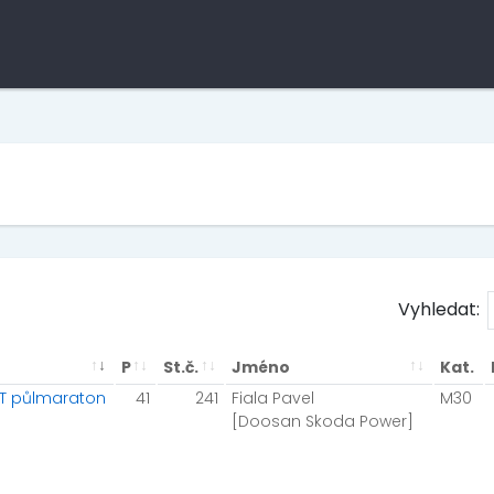
Vyhledat:
P
St.č.
Jméno
Kat.
IT půlmaraton
41
241
Fiala Pavel
M30
[Doosan Skoda Power]