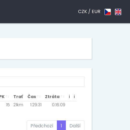
CZK /
EUR
PK
Trať
Čas
Ztráta
ℹ
ℹ
15
21km
1:29:31
0:16:09
Předchozí
1
Další