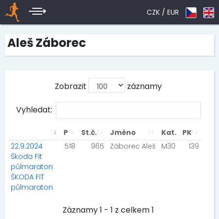
CZK /
EUR
Aleš Záborec
Zobrazit
záznamy
Vyhledat:
P
St.č.
Jméno
Kat.
PK
22.9.2024
518
965
Záborec Aleš
M30
139
Škoda Fit
půlmaraton
ŠKODA FIT
půlmaraton
Záznamy 1 - 1 z celkem 1